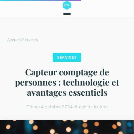
Accueil
›
Services
SERVICES
Capteur comptage de
personnes : technologie et
avantages essentiels
Côme
•
4 octobre 2024
•
5 min de lecture